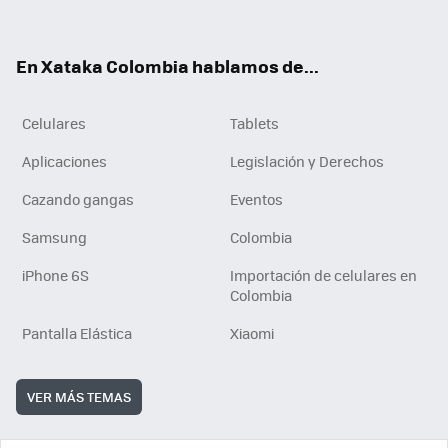
ter
ebo
tub
ok
ok
e
En Xataka Colombia hablamos de...
Celulares
Tablets
Aplicaciones
Legislación y Derechos
Cazando gangas
Eventos
Samsung
Colombia
iPhone 6S
Importación de celulares en
Colombia
Pantalla Elástica
Xiaomi
VER MÁS TEMAS