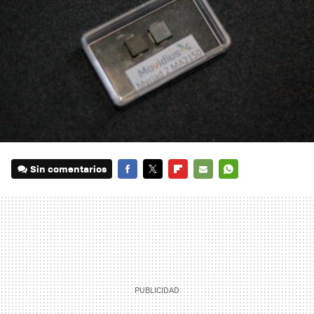
Sin comentarios
FACEBOOK
TWITTER
FLIPBOARD
E-
WHATSAPP
MAIL