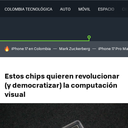
COLOMBIA TECNOLÓGICA
AUTO
MÓVIL
ESPACIO
CI
HOY SE HABLA DE
iPhone 17 en Colombia
Mark Zuckerberg
iPhone 17 Pro M
Estos chips quieren revolucionar
(y democratizar) la computación
visual