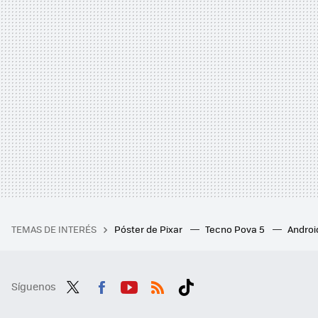
TEMAS DE INTERÉS
Póster de Pixar
Tecno Pova 5
Androi
Síguenos
Twit
Fac
You
RSS
Tikt