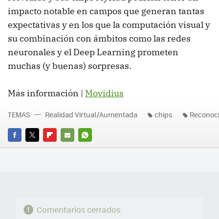
impacto notable en campos que generan tantas
expectativas y en los que la computación visual y
su combinación con ámbitos como las redes
neuronales y el Deep Learning prometen
muchas (y buenas) sorpresas.
Más información |
Movidius
TEMAS
Realidad Virtual/Aumentada
chips
Reconoci
FACEBOOK
TWITTER
FLIPBOARD
E-
WHATSAPP
MAIL
Comentarios cerrados