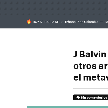
HOY SE HABLA DE
iPhone 17 en Colombia
M
inteligente
IA
TCL C
J Balvin
otros a
el meta
Sin comentarios