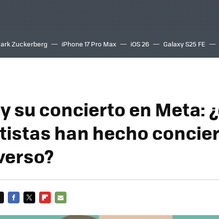
ark Zuckerberg
iPhone 17 Pro Max
iOS 26
Galaxy S25 FE
8K
 y su concierto en Meta: 
rtistas han hecho concie
verso?
FACEBOOK
TWITTER
FLIPBOARD
E-