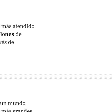
o más atendido
llones
de
vés de
on un mundo
s más grandes