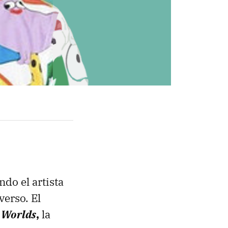
do el artista
verso. El
 Worlds
,
la