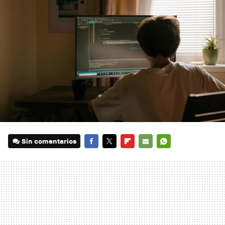
Sin comentarios
FACEBOOK
TWITTER
FLIPBOARD
E-
WHATSAPP
MAIL