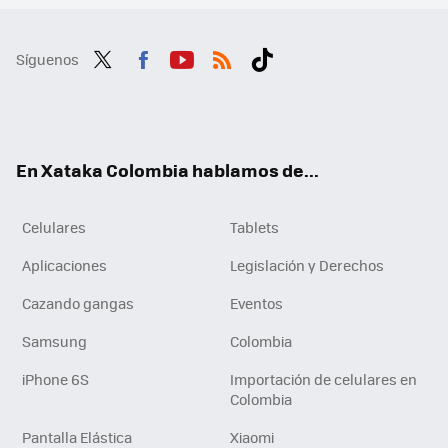
Síguenos
Twit
Fac
You
RSS
Tikt
ter
ebo
tub
ok
ok
e
En Xataka Colombia hablamos de...
Celulares
Tablets
Aplicaciones
Legislación y Derechos
Cazando gangas
Eventos
Samsung
Colombia
iPhone 6S
Importación de celulares en
Colombia
Pantalla Elástica
Xiaomi