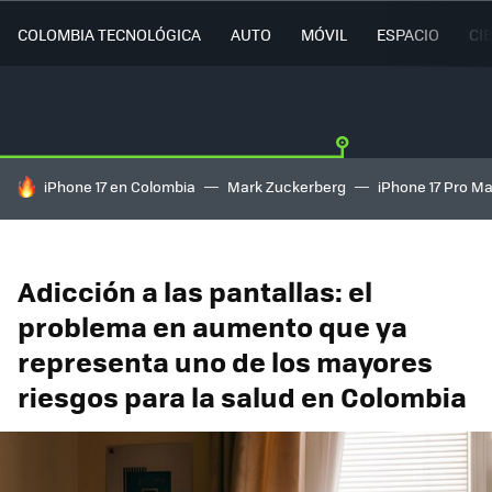
COLOMBIA TECNOLÓGICA
AUTO
MÓVIL
ESPACIO
CI
HOY SE HABLA DE
iPhone 17 en Colombia
Mark Zuckerberg
iPhone 17 Pro M
Adicción a las pantallas: el
problema en aumento que ya
representa uno de los mayores
riesgos para la salud en Colombia