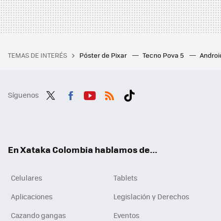
TEMAS DE INTERÉS
Póster de Pixar
Tecno Pova 5
Androi
Síguenos
Twit
Fac
You
RSS
Tikt
ter
ebo
tub
ok
ok
e
En Xataka Colombia hablamos de...
Celulares
Tablets
Aplicaciones
Legislación y Derechos
Cazando gangas
Eventos