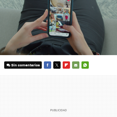
Sin comentarios
FACEBOOK
TWITTER
FLIPBOARD
E-
WHATSAPP
MAIL