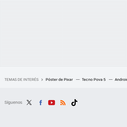
TEMAS DE INTERÉS
Póster de Pixar
Tecno Pova 5
Androi
Síguenos
Twit
Fac
You
RSS
Tikt
ter
ebo
tub
ok