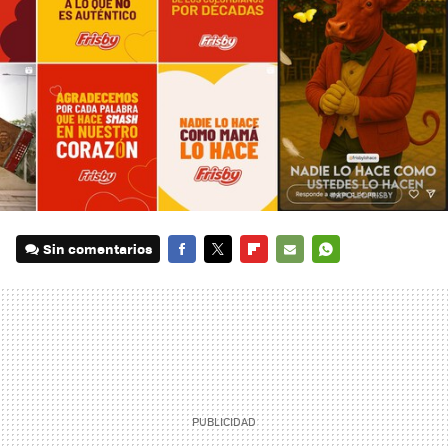
Sin comentarios
FACEBOOK
TWITTER
FLIPBOARD
E-
WHATSAPP
MAIL