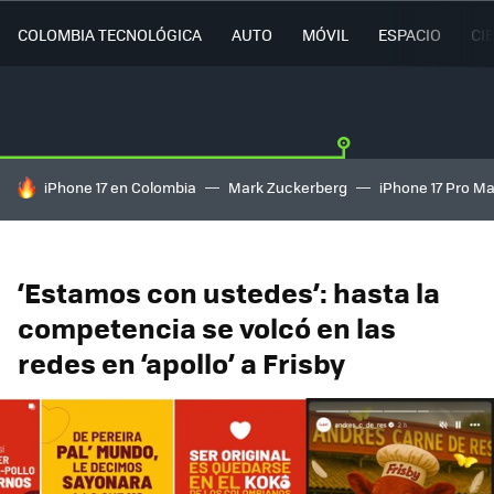
COLOMBIA TECNOLÓGICA
AUTO
MÓVIL
ESPACIO
CI
HOY SE HABLA DE
iPhone 17 en Colombia
Mark Zuckerberg
iPhone 17 Pro M
‘Estamos con ustedes’: hasta la
competencia se volcó en las
redes en ‘apollo’ a Frisby