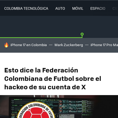
COLOMBIA TECNOLÓGICA
AUTO
MÓVIL
ESPACIO
CI
HOY SE HABLA DE
iPhone 17 en Colombia
Mark Zuckerberg
iPhone 17 Pro M
Esto dice la Federación
Colombiana de Futbol sobre el
hackeo de su cuenta de X