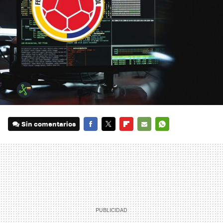
Sin comentarios
FACEBOOK
TWITTER
FLIPBOARD
E-
WHATSAPP
MAIL