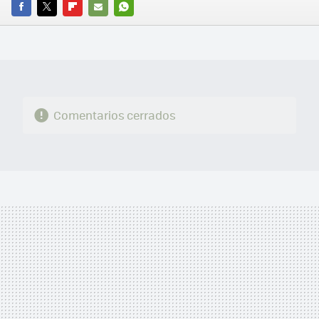
FACEBOOK
TWITTER
FLIPBOARD
E-
WHATSAPP
MAIL
Comentarios cerrados