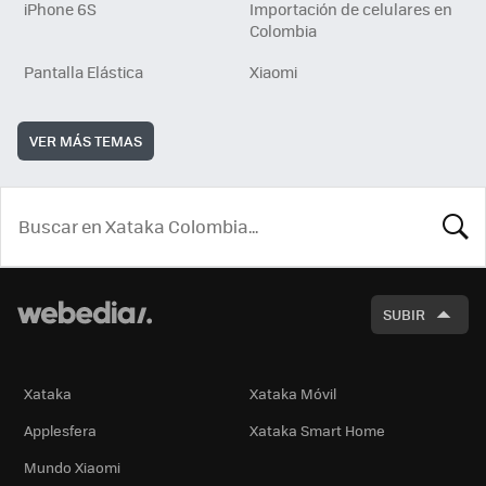
iPhone 6S
Importación de celulares en
Colombia
Pantalla Elástica
Xiaomi
VER MÁS TEMAS
BUSCA
SUBIR
Xataka
Xataka Móvil
Applesfera
Xataka Smart Home
Mundo Xiaomi