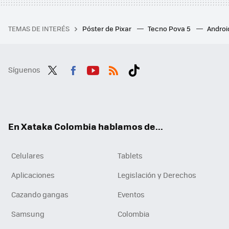
TEMAS DE INTERÉS
Póster de Pixar
Tecno Pova 5
Androi
Síguenos
Twit
Fac
You
RSS
Tikt
ter
ebo
tub
ok
ok
e
En Xataka Colombia hablamos de...
Celulares
Tablets
Aplicaciones
Legislación y Derechos
Cazando gangas
Eventos
Samsung
Colombia