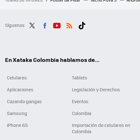
Síguenos
Twit
Fac
You
RSS
Tikt
ter
ebo
tub
ok
ok
e
En Xataka Colombia hablamos de...
Celulares
Tablets
Aplicaciones
Legislación y Derechos
Cazando gangas
Eventos
Samsung
Colombia
iPhone 6S
Importación de celulares en
Colombia