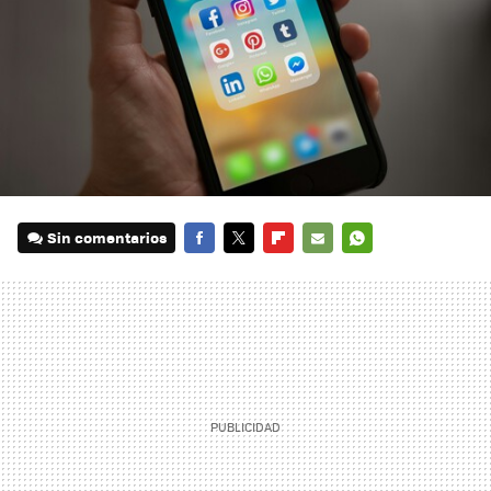
Sin comentarios
FACEBOOK
TWITTER
FLIPBOARD
E-
WHATSAPP
MAIL