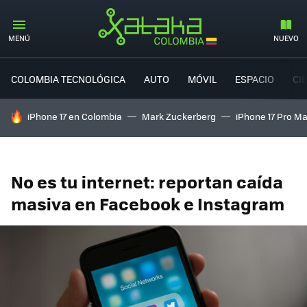
MENÚ
NUEVO
COLOMBIA TECNOLÓGICA
AUTO
MÓVIL
ESPACIO
CI
HOY SE HABLA DE
iPhone 17 en Colombia
Mark Zuckerberg
iPhone 17 Pro M
No es tu internet: reportan caída
masiva en Facebook e Instagram