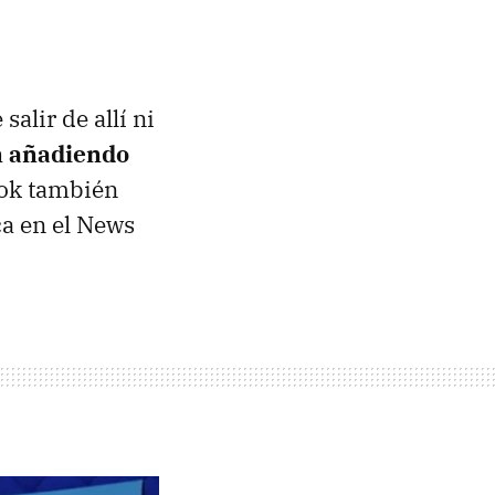
alir de allí ni
n añadiendo
ok también
ca en el News