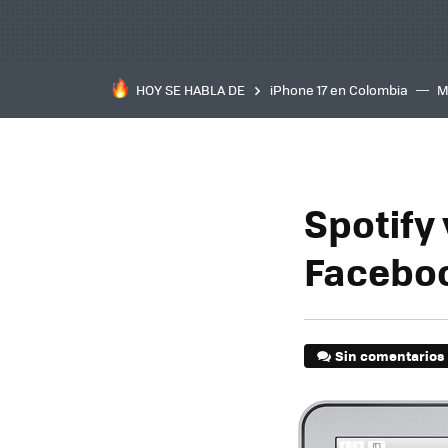
HOY SE HABLA DE
iPhone 17 en Colombia
M
inteligente
IA
TCL C
Spotify
Facebo
Sin comentarios