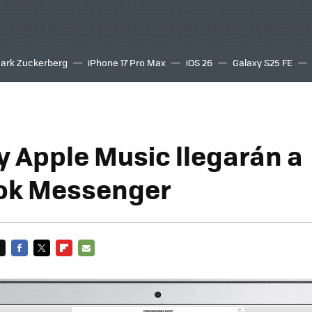
ark Zuckerberg
iPhone 17 Pro Max
iOS 26
Galaxy S25 FE
8K
 y Apple Music llegarán a
ok Messenger
FACEBOOK
TWITTER
FLIPBOARD
E-
MAIL