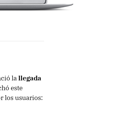
ció la
llegada
chó este
 los usuarios: