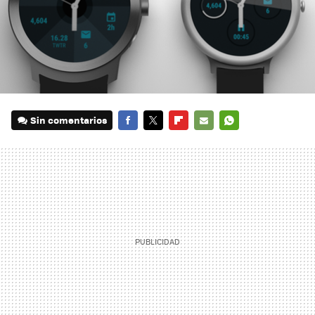
Sin comentarios
FACEBOOK
TWITTER
FLIPBOARD
E-
WHATSAPP
MAIL