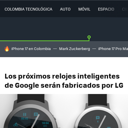
COLOMBIA TECNOLÓGICA
AUTO
MÓVIL
ESPACIO
CI
HOY SE HABLA DE
iPhone 17 en Colombia
Mark Zuckerberg
iPhone 17 Pro M
Los próximos relojes inteligentes
de Google serán fabricados por LG