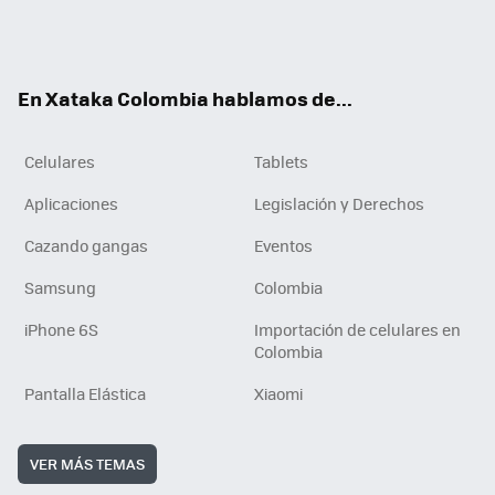
Twit
Fac
You
RSS
Tikt
ter
ebo
tub
ok
ok
e
En Xataka Colombia hablamos de...
Celulares
Tablets
Aplicaciones
Legislación y Derechos
Cazando gangas
Eventos
Samsung
Colombia
iPhone 6S
Importación de celulares en
Colombia
Pantalla Elástica
Xiaomi
VER MÁS TEMAS