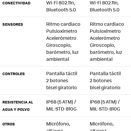
Wi-Fi 802.11n,
Wi-Fi 802.11n,
CONECTIVIDAD
Bluetooth 5.0
Bluetooth 5.0
Ritmo cardíaco
Ritmo cardíaco
SENSORES
Pulsioxímetro
Pulsioxímetro
Acelerómetro
Acelerómetro
Giroscopio,
Giroscopio,
barómetro, luz
barómetro, luz
ambiental
ambiental
Pantalla táctil
Pantalla táctil
CONTROLES
2 botones
2 botones
bisel giratorio
bisel giratorio
IP68 (5 ATM) /
IP68 (5 ATM) /
RESISTENCIA AL
MIL-STD-810G
MIL-STD-810G
AGUA Y POLVO
Micrófono,
Micrófono,
OTROS
altavoz
altavoz