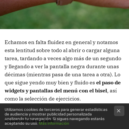
Echamos en falta fluidez en general y notamos
esta lentitud sobre todo al abrir o cargar alguna
tarea, tardando a veces algo más de un segundo
y llegando a ver la pantalla negra durante unas
décimas (mientras pasa de una tarea a otra). Lo
que sigue yendo muy bien y fluido es
el paso de
widgets y pantallas del menú con el bisel
, así
como la selección de ejercicios.
Utilizamos cookies de terceros para generar estadísticas
de audiencia y mostrar publicidad personalizada
analizando tu navegación. Si sigues navegando estarás
Experiencia de uso
aceptando su uso.
Más información