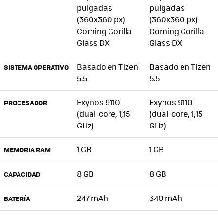
pulgadas
pulgadas
(360x360 px)
(360x360 px)
Corning Gorilla
Corning Gorilla
Glass DX
Glass DX
Basado en Tizen
Basado en Tizen
SISTEMA OPERATIVO
5.5
5.5
Exynos 9110
Exynos 9110
PROCESADOR
(dual-core, 1,15
(dual-core, 1,15
GHz)
GHz)
1 GB
1 GB
MEMORIA RAM
8 GB
8 GB
CAPACIDAD
247 mAh
340 mAh
BATERÍA