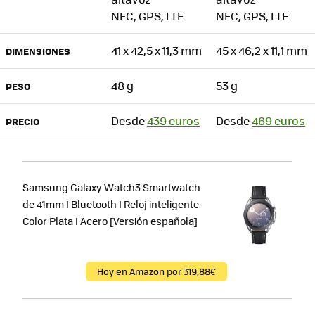
NFC, GPS, LTE
NFC, GPS, LTE
41 x 42,5 x 11,3 mm
45 x 46,2 x 11,1 mm
DIMENSIONES
48 g
53 g
PESO
Desde
439 euros
Desde
469 euros
PRECIO
Samsung Galaxy Watch3 Smartwatch
de 41mm I Bluetooth I Reloj inteligente
Color Plata I Acero [Versión española]
Hoy en Amazon por 319,88€