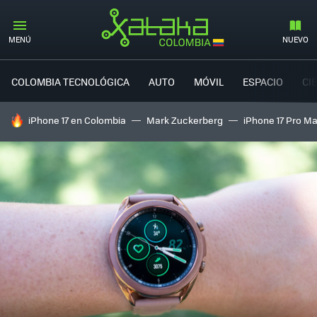
MENÚ
NUEVO
COLOMBIA TECNOLÓGICA
AUTO
MÓVIL
ESPACIO
CI
HOY SE HABLA DE
iPhone 17 en Colombia
Mark Zuckerberg
iPhone 17 Pro M