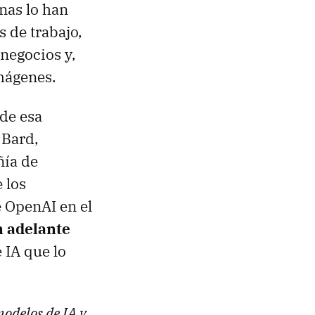
nas lo han
s de trabajo,
negocios y,
mágenes.
 de esa
 Bard,
ñía de
 los
 OpenAI en el
n adelante
 IA que lo
modelos de IA y