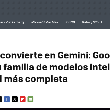
ark Zuckerberg
iPhone 17 Pro Max
iOS 26
Galaxy S25 FE
8K
 convierte en Gemini: Go
u familia de modelos inte
ial más completa
FACEBOOK
TWITTER
FLIPBOARD
E-