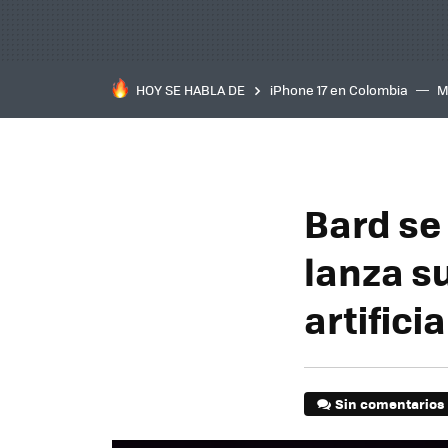
HOY SE HABLA DE
iPhone 17 en Colombia
M
inteligente
IA
TCL C
Bard se
lanza s
artific
Sin comentarios