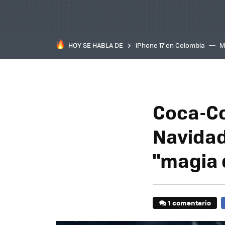
HOY SE HABLA DE
iPhone 17 en Colombia
M
inteligente
IA
TCL C
Coca-Co
Navidad
"magia 
1 comentario