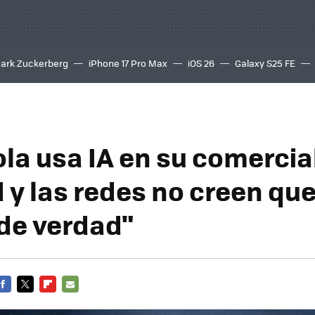
ark Zuckerberg
iPhone 17 Pro Max
iOS 26
Galaxy S25 FE
8K
la usa IA en su comercia
 y las redes no creen qu
de verdad"
FACEBOOK
TWITTER
FLIPBOARD
E-