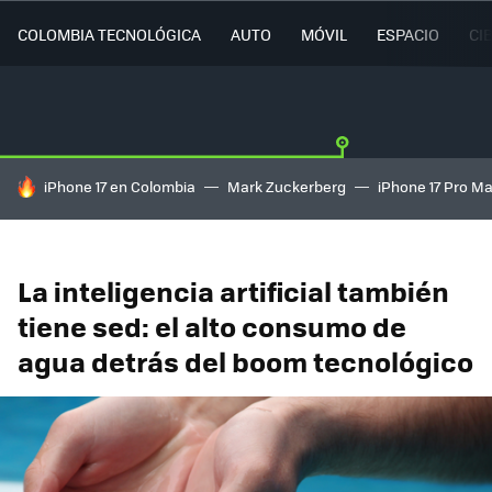
COLOMBIA TECNOLÓGICA
AUTO
MÓVIL
ESPACIO
CI
HOY SE HABLA DE
iPhone 17 en Colombia
Mark Zuckerberg
iPhone 17 Pro M
La inteligencia artificial también
tiene sed: el alto consumo de
agua detrás del boom tecnológico