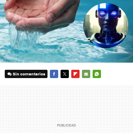
Sin comentarios
FACEBOOK
TWITTER
FLIPBOARD
E-
WHATSAPP
MAIL