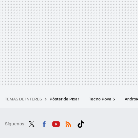
TEMAS DE INTERÉS
Póster de Pixar
Tecno Pova 5
Androi
Síguenos
Twit
Fac
You
RSS
Tikt