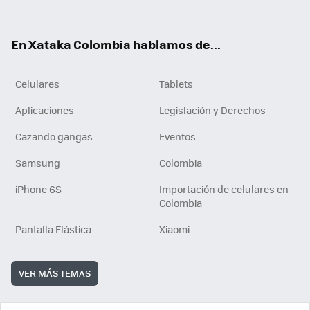
ter
ebo
tub
ok
ok
e
En Xataka Colombia hablamos de...
Celulares
Tablets
Aplicaciones
Legislación y Derechos
Cazando gangas
Eventos
Samsung
Colombia
iPhone 6S
Importación de celulares en
Colombia
Pantalla Elástica
Xiaomi
VER MÁS TEMAS