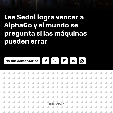
Lee Sedol logra vencer a
AlphaGo y el mundo se
pregunta si las máquinas
pueden errar
Sin comentarios
FACEBOOK
TWITTER
FLIPBOARD
E-
WHATSAPP
MAIL