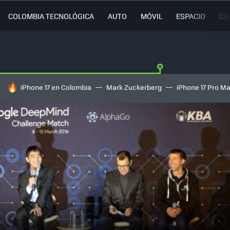
COLOMBIA TECNOLÓGICA
AUTO
MÓVIL
ESPACIO
CI
HOY SE HABLA DE
iPhone 17 en Colombia
Mark Zuckerberg
iPhone 17 Pro M