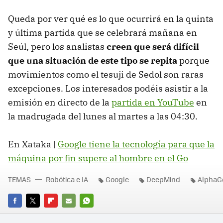
Queda por ver qué es lo que ocurrirá en la quinta
y última partida que se celebrará mañana en
Seúl, pero los analistas
creen que será difícil
que una situación de este tipo se repita
porque
movimientos como el tesuji de Sedol son raras
excepciones. Los interesados podéis asistir a la
emisión en directo de la
partida en YouTube
en
la madrugada del lunes al martes a las 04:30.
En Xataka |
Google tiene la tecnología para que la
máquina por fin supere al hombre en el Go
TEMAS
Robótica e IA
Google
DeepMind
AlphaG
FACEBOOK
TWITTER
FLIPBOARD
E-
WHATSAPP