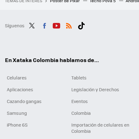
TEMAS DE INTERÉS
Póster de Pixar
Tecno Pova 5
Androi
Síguenos
Twit
Fac
You
RSS
Tikt
ter
ebo
tub
ok
ok
e
En Xataka Colombia hablamos de...
Celulares
Tablets
Aplicaciones
Legislación y Derechos
Cazando gangas
Eventos
Samsung
Colombia
iPhone 6S
Importación de celulares en
Colombia