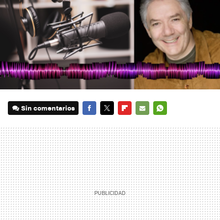
Sin comentarios
FACEBOOK
TWITTER
FLIPBOARD
E-
WHATSAPP
MAIL