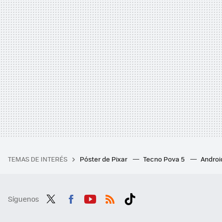
TEMAS DE INTERÉS
Póster de Pixar
Tecno Pova 5
Androi
Síguenos
Twit
Fac
You
RSS
Tikt