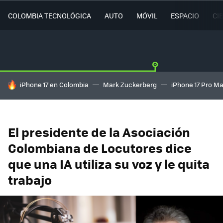
COLOMBIA TECNOLÓGICA
AUTO
MÓVIL
ESPACIO
CI
HOY SE HABLA DE
iPhone 17 en Colombia
Mark Zuckerberg
iPhone 17 Pro M
El presidente de la Asociación
Colombiana de Locutores dice
que una IA utiliza su voz y le quita
trabajo