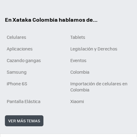
ter
ebo
tub
ok
ok
e
En Xataka Colombia hablamos de...
Celulares
Tablets
Aplicaciones
Legislación y Derechos
Cazando gangas
Eventos
Samsung
Colombia
iPhone 6S
Importación de celulares en
Colombia
Pantalla Elástica
Xiaomi
VER MÁS TEMAS