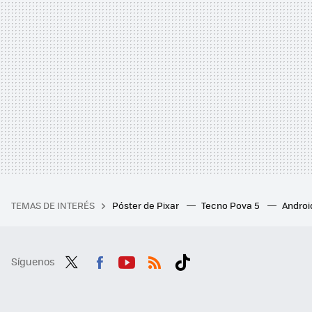
TEMAS DE INTERÉS
Póster de Pixar
Tecno Pova 5
Androi
Síguenos
Twit
Fac
You
RSS
Tikt
ter
ebo
tub
ok