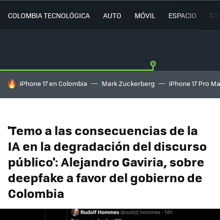
COLOMBIA TECNOLÓGICA
AUTO
MÓVIL
ESPACIO
CI
HOY SE HABLA DE
iPhone 17 en Colombia
Mark Zuckerberg
iPhone 17 Pro M
'Temo a las consecuencias de la
IA en la degradación del discurso
público': Alejandro Gaviria, sobre
deepfake a favor del gobierno de
Colombia