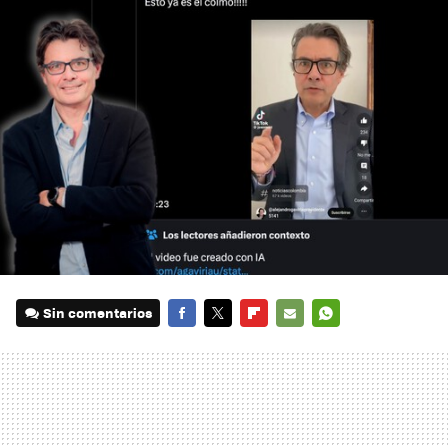
Sin comentarios
FACEBOOK
TWITTER
FLIPBOARD
E-
WHATSAPP
MAIL