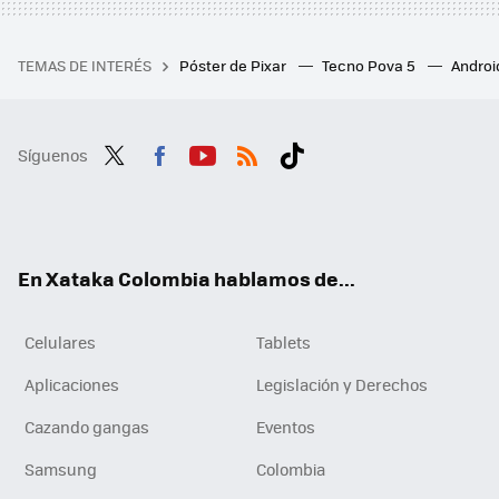
TEMAS DE INTERÉS
Póster de Pixar
Tecno Pova 5
Androi
Síguenos
Twit
Fac
You
RSS
Tikt
ter
ebo
tub
ok
ok
e
En Xataka Colombia hablamos de...
Celulares
Tablets
Aplicaciones
Legislación y Derechos
Cazando gangas
Eventos
Samsung
Colombia