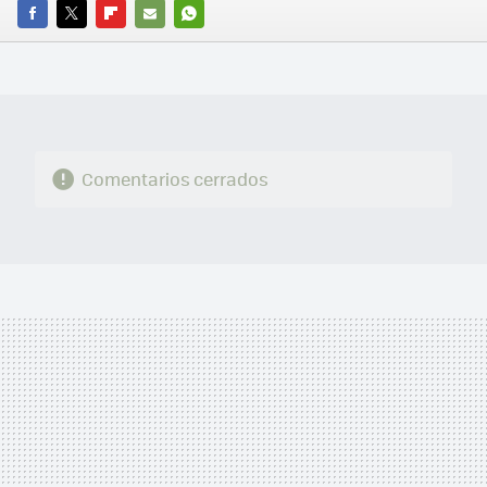
FACEBOOK
TWITTER
FLIPBOARD
E-
WHATSAPP
MAIL
Comentarios cerrados