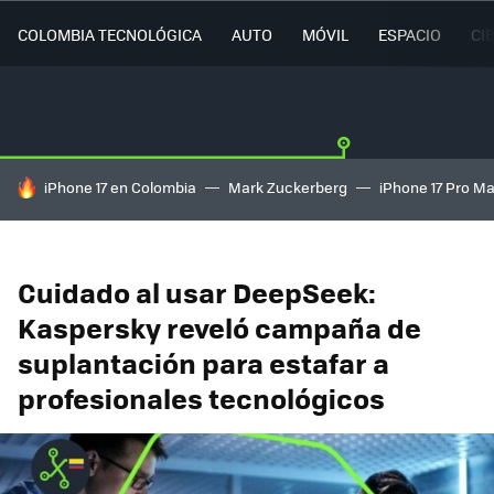
COLOMBIA TECNOLÓGICA
AUTO
MÓVIL
ESPACIO
CI
HOY SE HABLA DE
iPhone 17 en Colombia
Mark Zuckerberg
iPhone 17 Pro M
Cuidado al usar DeepSeek:
Kaspersky reveló campaña de
suplantación para estafar a
profesionales tecnológicos