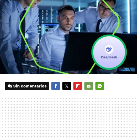
Sin comentarios
FACEBOOK
TWITTER
FLIPBOARD
E-
WHATSAPP
MAIL