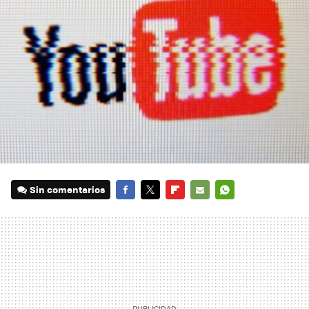
Sin comentarios
FACEBOOK
TWITTER
FLIPBOARD
E-
WHATSAPP
MAIL