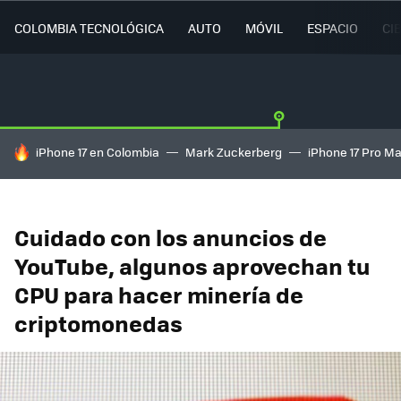
COLOMBIA TECNOLÓGICA
AUTO
MÓVIL
ESPACIO
CI
HOY SE HABLA DE
iPhone 17 en Colombia
Mark Zuckerberg
iPhone 17 Pro M
Cuidado con los anuncios de
YouTube, algunos aprovechan tu
CPU para hacer minería de
criptomonedas