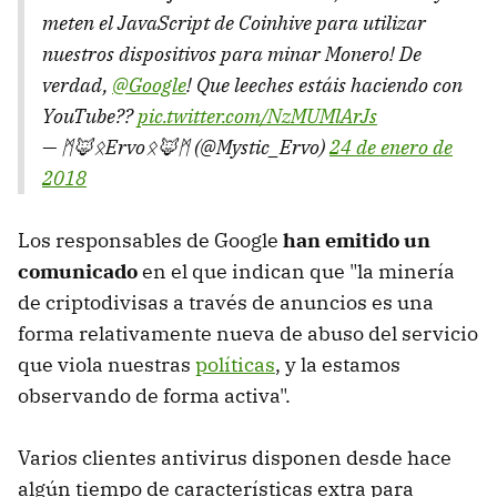
meten el JavaScript de Coinhive para utilizar
nuestros dispositivos para minar Monero! De
verdad,
@Google
! Que leeches estáis haciendo con
YouTube??
pic.twitter.com/NzMUMlArJs
— ᛗ🦊ᛟErvoᛟ🦊ᛗ (@Mystic_Ervo)
24 de enero de
2018
Los responsables de Google
han emitido un
comunicado
en el que indican que "la minería
de criptodivisas a través de anuncios es una
forma relativamente nueva de abuso del servicio
que viola nuestras
políticas
, y la estamos
observando de forma activa".
Varios clientes antivirus disponen desde hace
algún tiempo de características extra para