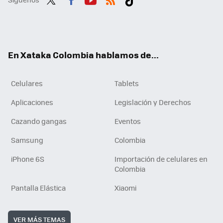
Twit
Fac
You
RSS
Tikt
ter
ebo
tub
ok
ok
e
En Xataka Colombia hablamos de...
Celulares
Tablets
Aplicaciones
Legislación y Derechos
Cazando gangas
Eventos
Samsung
Colombia
iPhone 6S
Importación de celulares en
Colombia
Pantalla Elástica
Xiaomi
VER MÁS TEMAS