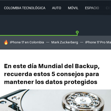
COLOMBIA TECNOLÓGICA
AUTO
MÓVIL
ESPACIO
CI
HOY SE HABLA DE
iPhone 17 en Colombia
Mark Zuckerberg
iPhone 17 Pro M
En este día Mundial del Backup,
recuerda estos 5 consejos para
mantener los datos protegidos