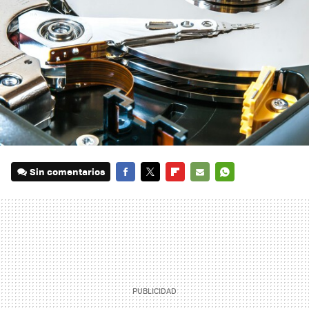
Sin comentarios
FACEBOOK
TWITTER
FLIPBOARD
E-
WHATSAPP
MAIL