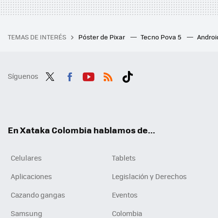
TEMAS DE INTERÉS
Póster de Pixar
Tecno Pova 5
Androi
Síguenos
Twit
Fac
You
RSS
Tikt
ter
ebo
tub
ok
ok
e
En Xataka Colombia hablamos de...
Celulares
Tablets
Aplicaciones
Legislación y Derechos
Cazando gangas
Eventos
Samsung
Colombia