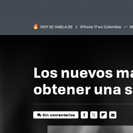
HOY SE HABLA DE
iPhone 17 en Colombia
M
inteligente
IA
TCL C
Los nuevos ma
obtener una s
Sin comentarios
FACEBOOK
TWITTER
FLIPBOARD
E-
MAIL