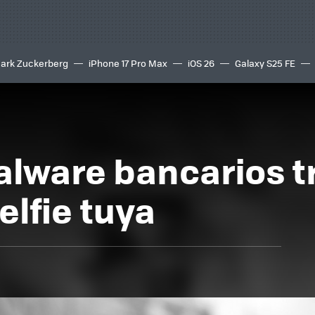
ark Zuckerberg
iPhone 17 Pro Max
iOS 26
Galaxy S25 FE
8K
lware bancarios t
elfie tuya