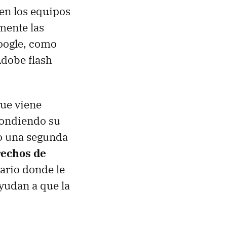
en los equipos
mente las
Google, como
Adobe flash
que viene
scondiendo su
do una segunda
rechos de
ario donde le
yudan a que la