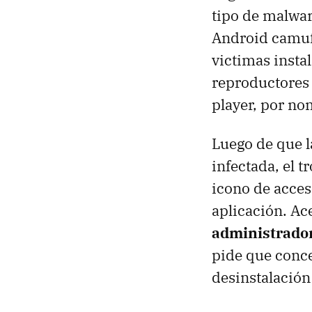
tipo de malwar
Android camu
victimas insta
reproductores 
player, por no
Luego de que l
infectada, el 
icono de acces
aplicación. A
administrado
pide que conce
desinstalación