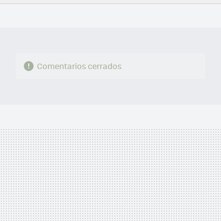
FACEBOOK
TWITTER
FLIPBOARD
E-
WHATSAPP
MAIL
Comentarios cerrados