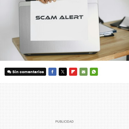
Sin comentarios
FACEBOOK
TWITTER
FLIPBOARD
E-
WHATSAPP
MAIL