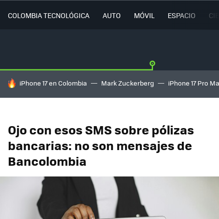
COLOMBIA TECNOLÓGICA
AUTO
MÓVIL
ESPACIO
CI
HOY SE HABLA DE
iPhone 17 en Colombia
Mark Zuckerberg
iPhone 17 Pro M
Ojo con esos SMS sobre pólizas
bancarias: no son mensajes de
Bancolombia