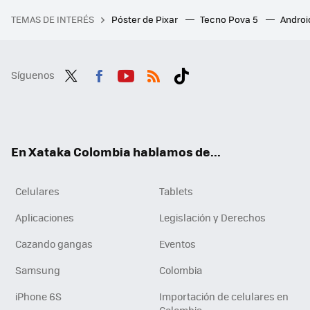
TEMAS DE INTERÉS
Póster de Pixar
Tecno Pova 5
Androi
Síguenos
Twit
Fac
You
RSS
Tikt
ter
ebo
tub
ok
ok
e
En Xataka Colombia hablamos de...
Celulares
Tablets
Aplicaciones
Legislación y Derechos
Cazando gangas
Eventos
Samsung
Colombia
iPhone 6S
Importación de celulares en