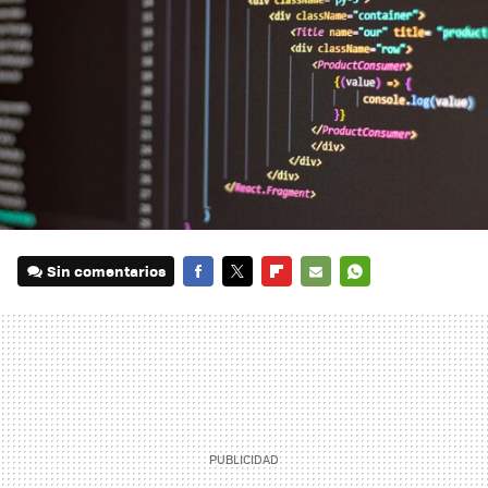
Sin comentarios
FACEBOOK
TWITTER
FLIPBOARD
E-
WHATSAPP
MAIL