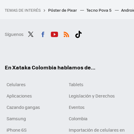
TEMAS DE INTERÉS
Póster de Pixar
Tecno Pova 5
Androi
Síguenos
Twit
Fac
You
RSS
Tikt
ter
ebo
tub
ok
ok
e
En Xataka Colombia hablamos de...
Celulares
Tablets
Aplicaciones
Legislación y Derechos
Cazando gangas
Eventos
Samsung
Colombia
iPhone 6S
Importación de celulares en