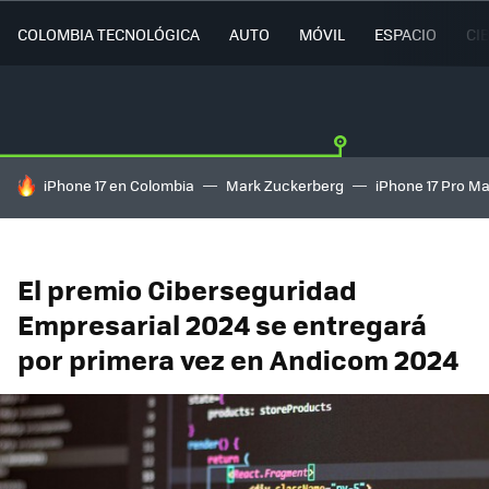
COLOMBIA TECNOLÓGICA
AUTO
MÓVIL
ESPACIO
CI
HOY SE HABLA DE
iPhone 17 en Colombia
Mark Zuckerberg
iPhone 17 Pro M
El premio Ciberseguridad
Empresarial 2024 se entregará
por primera vez en Andicom 2024