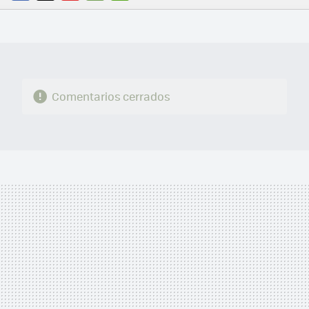
FACEBOOK
TWITTER
FLIPBOARD
E-
WHATSAPP
MAIL
Comentarios cerrados