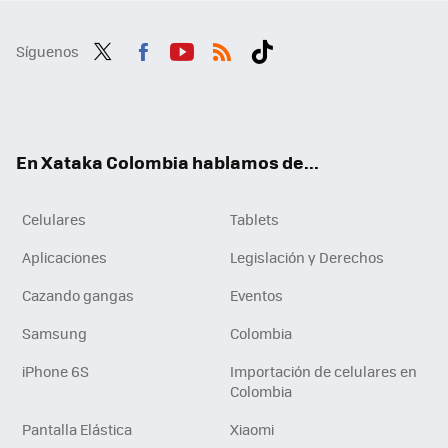
Síguenos
Twit
Fac
You
RSS
Tikt
ter
ebo
tub
ok
ok
e
En Xataka Colombia hablamos de...
Celulares
Tablets
Aplicaciones
Legislación y Derechos
Cazando gangas
Eventos
Samsung
Colombia
iPhone 6S
Importación de celulares en
Colombia
Pantalla Elástica
Xiaomi