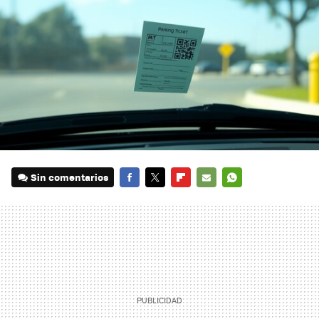
Sin comentarios
FACEBOOK
TWITTER
FLIPBOARD
E-
WHATSAPP
MAIL