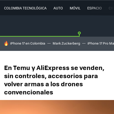
COLOMBIA TECNOLÓGICA
AUTO
MÓVIL
ESPACIO
CI
HOY SE HABLA DE
iPhone 17 en Colombia
Mark Zuckerberg
iPhone 17 Pro M
En Temu y AliExpress se venden,
sin controles, accesorios para
volver armas a los drones
convencionales