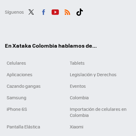
Síguenos
Twit
Fac
You
RSS
Tikt
ter
ebo
tub
ok
ok
e
En Xataka Colombia hablamos de...
Celulares
Tablets
Aplicaciones
Legislación y Derechos
Cazando gangas
Eventos
Samsung
Colombia
iPhone 6S
Importación de celulares en
Colombia
Pantalla Elástica
Xiaomi