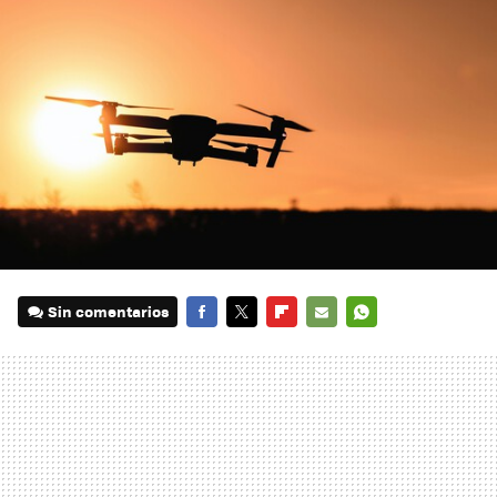
Sin comentarios
FACEBOOK
TWITTER
FLIPBOARD
E-
WHATSAPP
MAIL