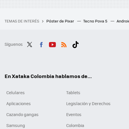
TEMAS DE INTERÉS
Póster de Pixar
Tecno Pova 5
Androi
Síguenos
Twit
Fac
You
RSS
Tikt
ter
ebo
tub
ok
ok
e
En Xataka Colombia hablamos de...
Celulares
Tablets
Aplicaciones
Legislación y Derechos
Cazando gangas
Eventos
Samsung
Colombia