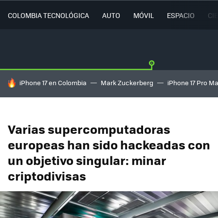
COLOMBIA TECNOLÓGICA
AUTO
MÓVIL
ESPACIO
CI
HOY SE HABLA DE
iPhone 17 en Colombia
Mark Zuckerberg
iPhone 17 Pro M
Varias supercomputadoras
europeas han sido hackeadas con
un objetivo singular: minar
criptodivisas