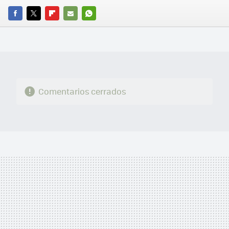
FACEBOOK
TWITTER
FLIPBOARD
E-
WHATSAPP
MAIL
Comentarios cerrados