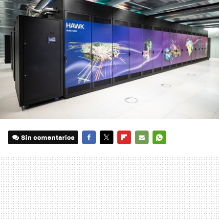
Sin comentarios
FACEBOOK
TWITTER
FLIPBOARD
E-
WHATSAPP
MAIL