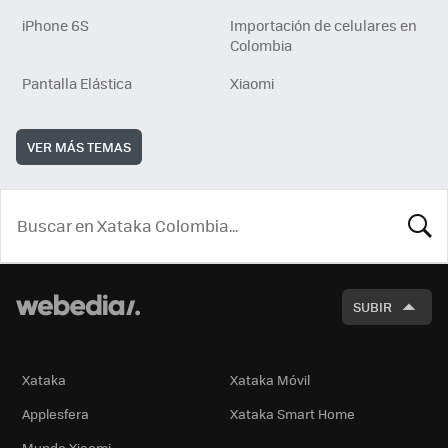
iPhone 6S
Importación de celulares en
Colombia
Pantalla Elástica
Xiaomi
VER MÁS TEMAS
BUSCA
SUBIR
Xataka
Xataka Móvil
Applesfera
Xataka Smart Home
Mundo Xiaomi