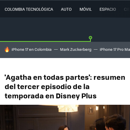
COLOMBIA TECNOLÓGICA
AUTO
MÓVIL
ESPACIO
CI
HOY SE HABLA DE
iPhone 17 en Colombia
Mark Zuckerberg
iPhone 17 Pro M
'Agatha en todas partes': resumen
del tercer episodio de la
temporada en Disney Plus