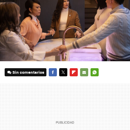
Sin comentarios
FACEBOOK
TWITTER
FLIPBOARD
E-
WHATSAPP
MAIL