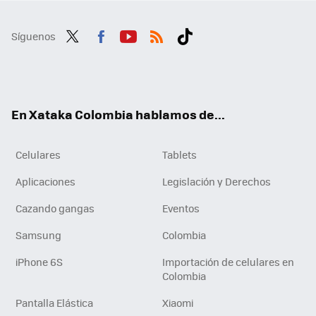
Síguenos
Twit
Fac
You
RSS
Tikt
ter
ebo
tub
ok
ok
e
En Xataka Colombia hablamos de...
Celulares
Tablets
Aplicaciones
Legislación y Derechos
Cazando gangas
Eventos
Samsung
Colombia
iPhone 6S
Importación de celulares en
Colombia
Pantalla Elástica
Xiaomi