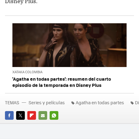
Disney Plus.
XATAKA COLOMBIA
'Agatha en todas partes': resumen del cuarto
episodio de la temporada en Disney Plus
TEMAS
Series y películas
Agatha en todas partes
D
FACEBOOK
TWITTER
FLIPBOARD
E-
WHATSAPP
MAIL