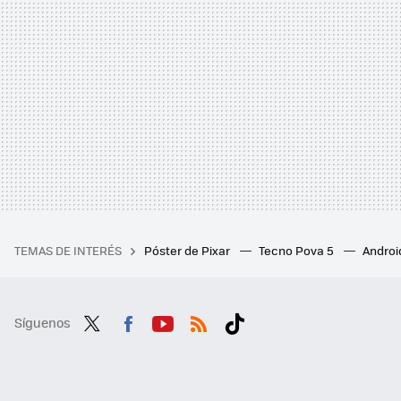
TEMAS DE INTERÉS
Póster de Pixar
Tecno Pova 5
Androi
Síguenos
Twit
Fac
You
RSS
Tikt
ter
ebo
tub
ok