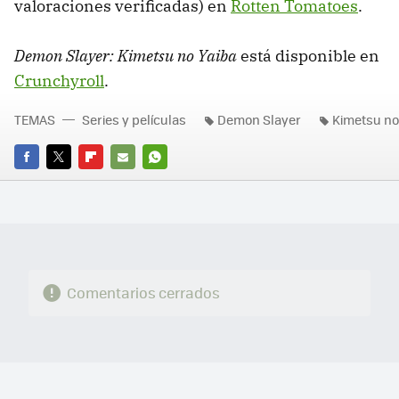
valoraciones verificadas) en
Rotten Tomatoes
.
Demon Slayer: Kimetsu no Yaiba
está disponible en
Crunchyroll
.
TEMAS
Series y películas
Demon Slayer
Kimetsu no
FACEBOOK
TWITTER
FLIPBOARD
E-
WHATSAPP
MAIL
Comentarios cerrados