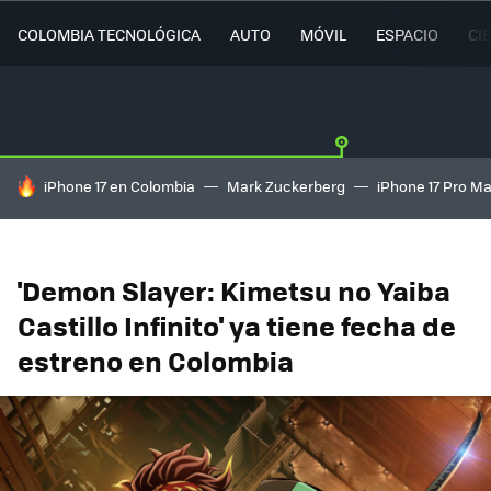
COLOMBIA TECNOLÓGICA
AUTO
MÓVIL
ESPACIO
CI
HOY SE HABLA DE
iPhone 17 en Colombia
Mark Zuckerberg
iPhone 17 Pro M
'Demon Slayer: Kimetsu no Yaiba
Castillo Infinito' ya tiene fecha de
estreno en Colombia