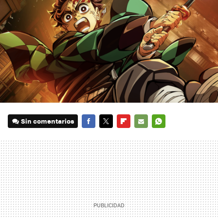
Sin comentarios
FACEBOOK
TWITTER
FLIPBOARD
E-
WHATSAPP
MAIL