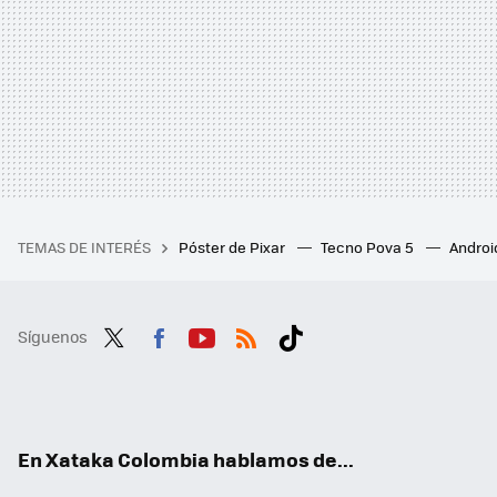
TEMAS DE INTERÉS
Póster de Pixar
Tecno Pova 5
Androi
Síguenos
Twit
Fac
You
RSS
Tikt
ter
ebo
tub
ok
ok
e
En Xataka Colombia hablamos de...