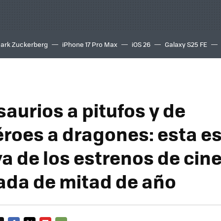
ark Zuckerberg
iPhone 17 Pro Max
iOS 26
Galaxy S25 FE
8K
aurios a pitufos y de
roes a dragones: esta es 
va de los estrenos de cin
da de mitad de año