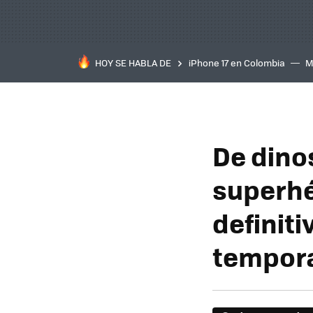
HOY SE HABLA DE
iPhone 17 en Colombia
M
inteligente
IA
TCL C
De dinos
superhé
definiti
tempora