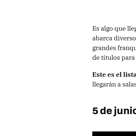
Es algo que ll
abarca divers
grandes franqu
de títulos para
Este es el li
llegarán a salas
5 de juni