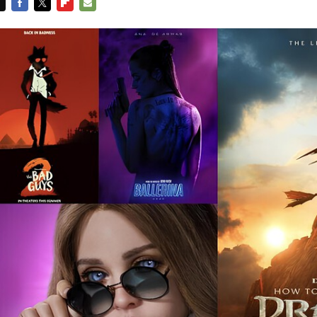
FACEBOOK
TWITTER
FLIPBOARD
E-
MAIL