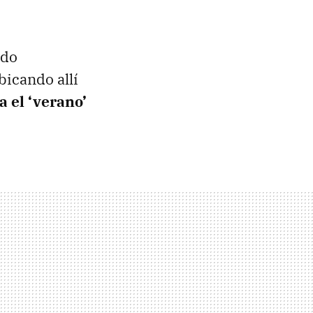
odo
bicando allí
 el ‘verano’