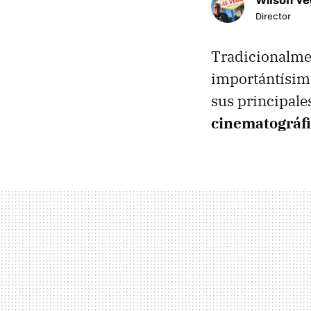
Director
Tradicionalmen
importántísimo
sus principale
cinematográfi