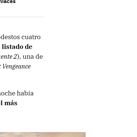
enlaces
destos cuatro
 listado de
ente 2
), una de
: Vengeance
 noche había
el más