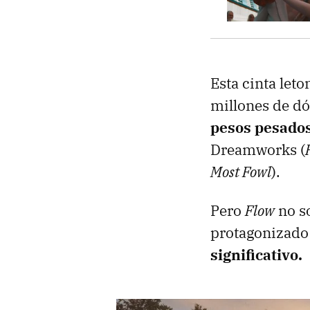
Esta cinta le
millones de dó
pesos pesado
Dreamworks (
Most Fowl
).
Pero
Flow
no so
protagonizado 
significativo.