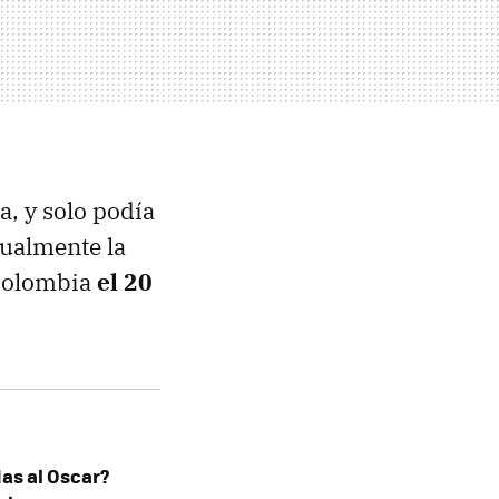
, y solo podía
tualmente la
 Colombia
el 20
as al Oscar?