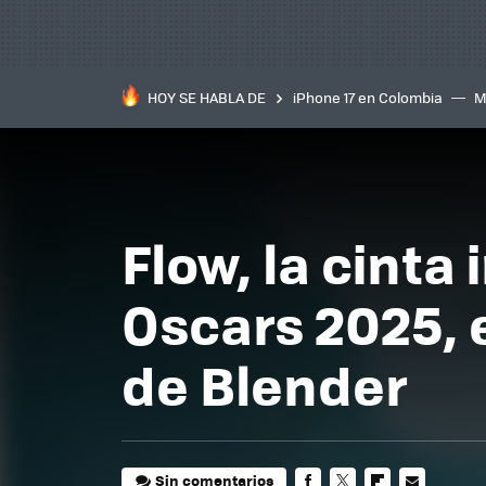
HOY SE HABLA DE
iPhone 17 en Colombia
M
inteligente
IA
TCL C
Flow, la cinta
Oscars 2025, e
de Blender
Sin comentarios