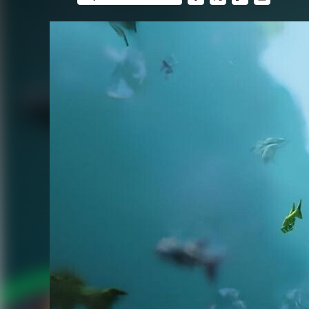
FACEBOOK
TWITTER
FLIPBOARD
E-
MAIL