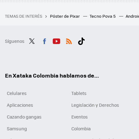
TEMAS DE INTERÉS
Póster de Pixar
Tecno Pova 5
Androi
Síguenos
Twit
Fac
You
RSS
Tikt
ter
ebo
tub
ok
ok
e
En Xataka Colombia hablamos de...
Celulares
Tablets
Aplicaciones
Legislación y Derechos
Cazando gangas
Eventos
Samsung
Colombia