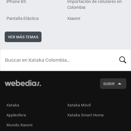
iPhone 6S
Importación de celulares en
Colombia
Pantalla Elástica
Xiaomi
VER MÁS TEMAS
BUSCA
SUBIR
Xataka
Xataka Móvil
Applesfera
Xataka Smart Home
Mundo Xiaomi