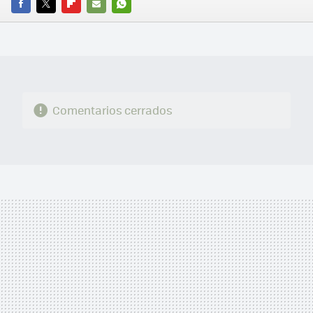
FACEBOOK
TWITTER
FLIPBOARD
E-
WHATSAPP
MAIL
Comentarios cerrados