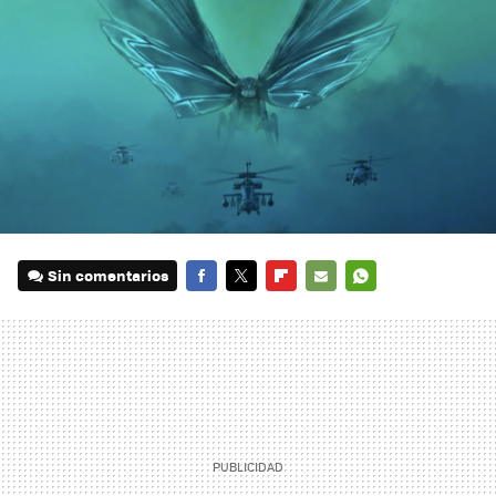
Sin comentarios
FACEBOOK
TWITTER
FLIPBOARD
E-
WHATSAPP
MAIL