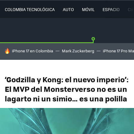
COLOMBIA TECNOLÓGICA
AUTO
MÓVIL
ESPACIO
CI
HOY SE HABLA DE
iPhone 17 en Colombia
Mark Zuckerberg
iPhone 17 Pro M
‘Godzilla y Kong: el nuevo imperio’:
El MVP del Monsterverso no es un
lagarto ni un simio… es una polilla