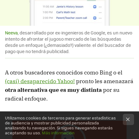
Neeva
, desarrollado por ex-ingenieros de Google, es un nuevo
intento de afrontar el jugoso mercado de las búsquedas
desde un enfoque (¿demasiado?) valiente: el del buscador de
pago que no tendrá publicidad.
A otros buscadores conocidos como Bing o el
(casi) desaparecido Yahoo!
pronto les amenazará
otra alternativa que es muy distinta
por su
radical enfoque.
Utilizamos cookies de terceros para generar estadísticas
de audiencia y mostrar publicidad personalizada
analizando tu navegación. Si sigues navegando estarás
aceptando su uso.
Más información