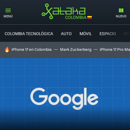
MENÚ
NUEVO
COLOMBIA TECNOLÓGICA
AUTO
MÓVIL
ESPACIO
CI
HOY SE HABLA DE
iPhone 17 en Colombia
Mark Zuckerberg
iPhone 17 Pro M