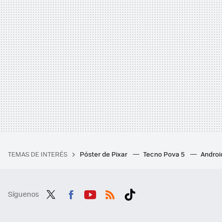
TEMAS DE INTERÉS
Póster de Pixar
Tecno Pova 5
Androi
Síguenos
Twit
Fac
You
RSS
Tikt