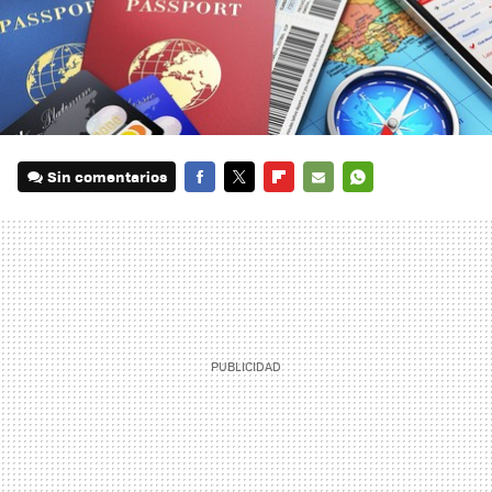
Sin comentarios
FACEBOOK
TWITTER
FLIPBOARD
E-
WHATSAPP
MAIL