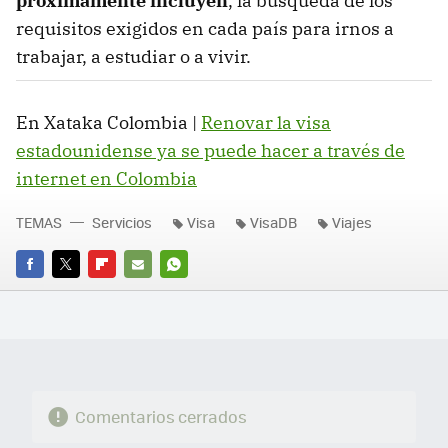
próximamente incluyen
, la búsqueda de los
requisitos exigidos en cada país para irnos a
trabajar, a estudiar o a vivir.
En Xataka Colombia |
Renovar la visa
estadounidense ya se puede hacer a través de
internet en Colombia
TEMAS
Servicios
Visa
VisaDB
Viajes
FACEBOOK
TWITTER
FLIPBOARD
E-
WHATSAPP
MAIL
Comentarios cerrados