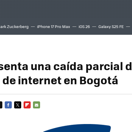
ark Zuckerberg
iPhone 17 Pro Max
iOS 26
Galaxy S25 FE
8K
senta una caída parcial d
o de internet en Bogotá
FACEBOOK
TWITTER
FLIPBOARD
E-
MAIL