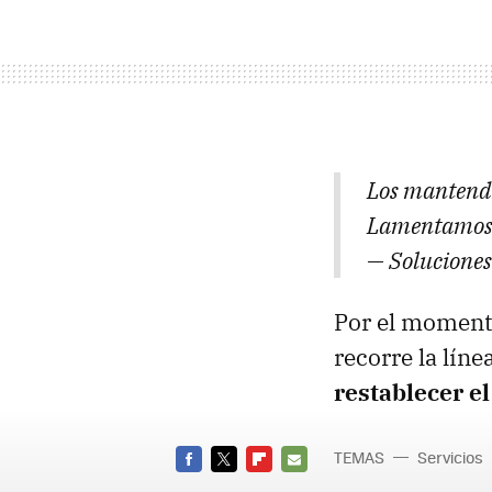
Los mantendr
Lamentamos e
— Solucione
Por el momento
recorre la líne
restablecer el
TEMAS
Servicios
FACEBOOK
TWITTER
FLIPBOARD
E-