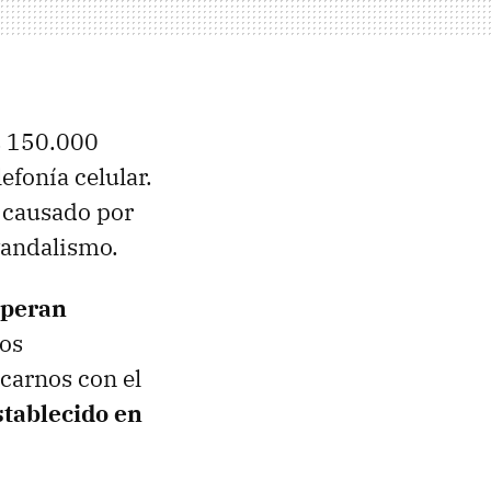
s 150.000
efonía celular.
 causado por
vandalismo.
speran
os
icarnos con el
stablecido en