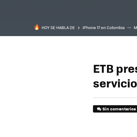
HOY SE HABLA DE
iPhone 17 en Colombia
M
inteligente
IA
TCL C
ETB pre
servici
Sin comentarios