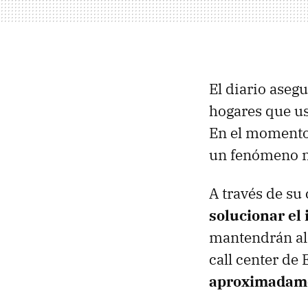
El diario aseg
hogares que us
En el momento 
un fenómeno na
A través de su
solucionar el
mantendrán al 
call center d
aproximadame