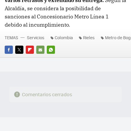
varios retrasos y extendido su entrega.
Según la
Alcaldía, se considera la posibilidad de
sanciones al Concesionario Metro Línea 1
debido al incumplimiento.
TEMAS
Servicios
Colombia
Rieles
Metro de Bog
FACEBOOK
TWITTER
FLIPBOARD
E-
WHATSAPP
MAIL
Comentarios cerrados