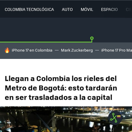
COLOMBIA TECNOLÓGICA
AUTO
MÓVIL
ESPACIO
CI
HOY SE HABLA DE
iPhone 17 en Colombia
Mark Zuckerberg
iPhone 17 Pro M
Llegan a Colombia los rieles del
Metro de Bogotá: esto tardarán
en ser trasladados a la capital