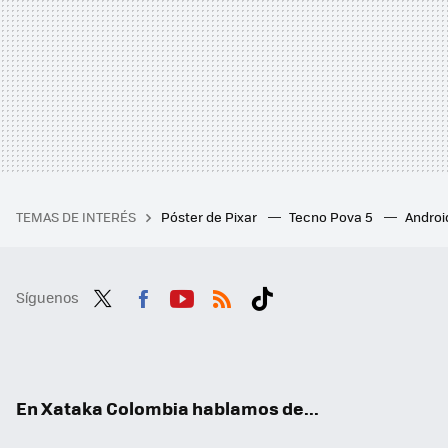
TEMAS DE INTERÉS
Póster de Pixar
Tecno Pova 5
Androi
Síguenos
Twit
Fac
You
RSS
Tikt
ter
ebo
tub
ok
ok
e
En Xataka Colombia hablamos de...