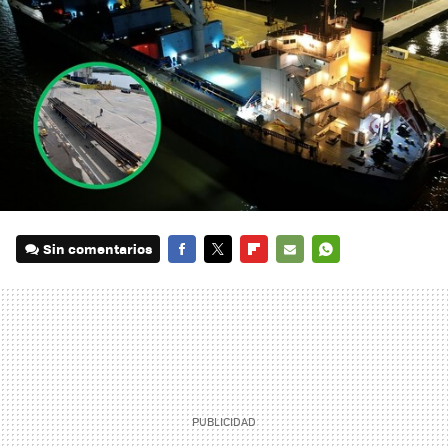
Sin comentarios
FACEBOOK
TWITTER
FLIPBOARD
E-
WHATSAPP
MAIL