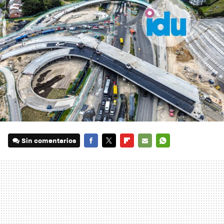
Sin comentarios
FACEBOOK
TWITTER
FLIPBOARD
E-
WHATSAPP
MAIL