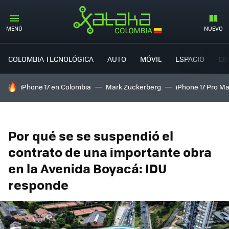
MENÚ
NUEVO
COLOMBIA TECNOLÓGICA
AUTO
MÓVIL
ESPACIO
CI
HOY SE HABLA DE
iPhone 17 en Colombia
Mark Zuckerberg
iPhone 17 Pro M
Por qué se se suspendió el
contrato de una importante obra
en la Avenida Boyacá: IDU
responde