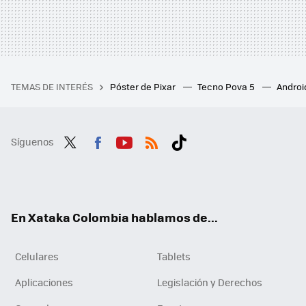
TEMAS DE INTERÉS
Póster de Pixar
Tecno Pova 5
Androi
Síguenos
Twit
Fac
You
RSS
Tikt
ter
ebo
tub
ok
ok
e
En Xataka Colombia hablamos de...
Celulares
Tablets
Aplicaciones
Legislación y Derechos