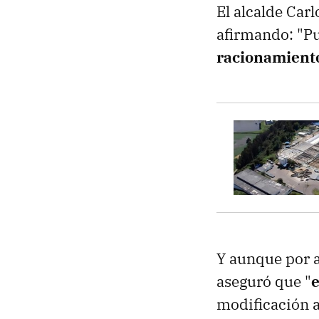
El alcalde Car
afirmando: "P
racionamient
Y aunque por a
aseguró que "
e
modificación a