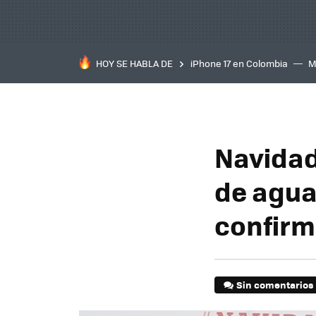
HOY SE HABLA DE
iPhone 17 en Colombia
M
inteligente
IA
TCL C
Navidad
de agua
confirm
Sin comentarios