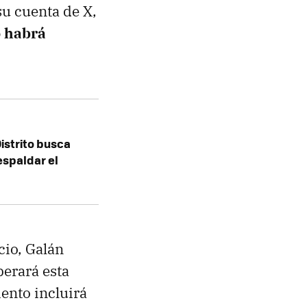
u cuenta de X,
o habrá
Distrito busca
espaldar el
cio, Galán
erará esta
ento incluirá