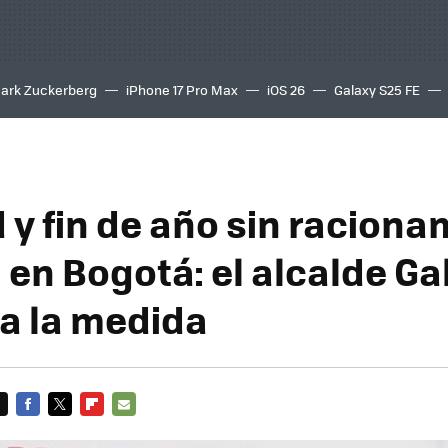
ark Zuckerberg
iPhone 17 Pro Max
iOS 26
Galaxy S25 FE
8K
 y fin de año sin raciona
 en Bogotá: el alcalde Ga
a la medida
FACEBOOK
TWITTER
FLIPBOARD
E-