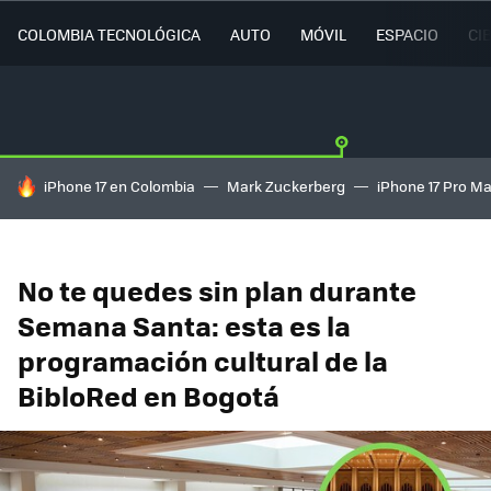
COLOMBIA TECNOLÓGICA
AUTO
MÓVIL
ESPACIO
CI
HOY SE HABLA DE
iPhone 17 en Colombia
Mark Zuckerberg
iPhone 17 Pro M
No te quedes sin plan durante
Semana Santa: esta es la
programación cultural de la
BibloRed en Bogotá