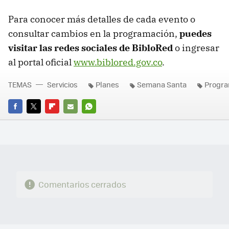
Para conocer más detalles de cada evento o
consultar cambios en la programación,
puedes
visitar las redes sociales de BibloRed
o ingresar
al portal oficial
www.biblored.gov.co
.
TEMAS
Servicios
Planes
Semana Santa
Progra
FACEBOOK
TWITTER
FLIPBOARD
E-
WHATSAPP
MAIL
Comentarios cerrados