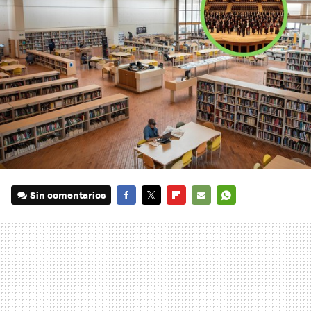
Sin comentarios
FACEBOOK
TWITTER
FLIPBOARD
E-
WHATSAPP
MAIL