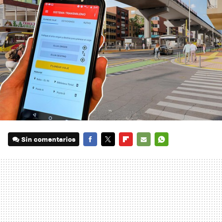
Sin comentarios
FACEBOOK
TWITTER
FLIPBOARD
E-
WHATSAPP
MAIL