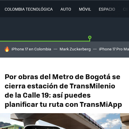
COLOMBIA TECNOLÓGICA
AUTO
MÓVIL
ESPACIO
CI
HOY SE HABLA DE
iPhone 17 en Colombia
Mark Zuckerberg
iPhone 17 Pro M
Por obras del Metro de Bogotá se
cierra estación de TransMilenio
de la Calle 19: así puedes
planificar tu ruta con TransMiApp