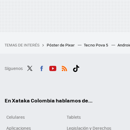
TEMAS DE INTERÉS
Póster de Pixar
Tecno Pova 5
Androi
Síguenos
Twit
Fac
You
RSS
Tikt
ter
ebo
tub
ok
ok
e
En Xataka Colombia hablamos de...
Celulares
Tablets
Aplicaciones
Legislación y Derechos