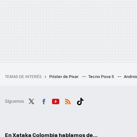
TEMAS DE INTERÉS
Póster de Pixar
Tecno Pova 5
Androi
Síguenos
Twit
Fac
You
RSS
Tikt
ter
ebo
tub
ok
ok
e
En Xataka Colombia hablamos de...