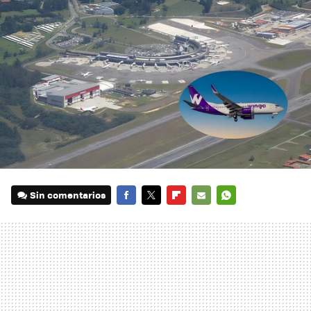
Sin comentarios
FACEBOOK
TWITTER
FLIPBOARD
E-
WHATSAPP
MAIL