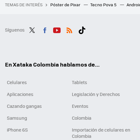
TEMAS DE INTERÉS
Póster de Pixar
Tecno Pova 5
Androi
Síguenos
Twit
Fac
You
RSS
Tikt
ter
ebo
tub
ok
ok
e
En Xataka Colombia hablamos de...
Celulares
Tablets
Aplicaciones
Legislación y Derechos
Cazando gangas
Eventos
Samsung
Colombia
iPhone 6S
Importación de celulares en
Colombia