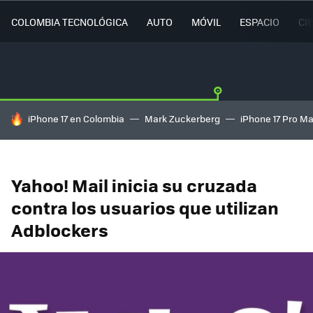
COLOMBIA TECNOLÓGICA
AUTO
MÓVIL
ESPACIO
CI
HOY SE HABLA DE
iPhone 17 en Colombia
Mark Zuckerberg
iPhone 17 Pro M
Yahoo! Mail inicia su cruzada
contra los usuarios que utilizan
Adblockers