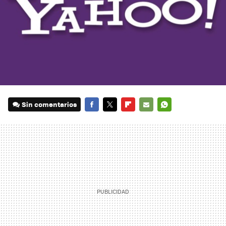
Sin comentarios
FACEBOOK
TWITTER
FLIPBOARD
E-
WHATSAPP
MAIL