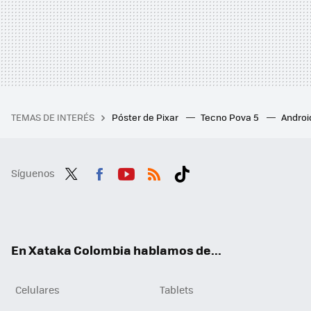
TEMAS DE INTERÉS
Póster de Pixar
Tecno Pova 5
Androi
Síguenos
Twit
Fac
You
RSS
Tikt
ter
ebo
tub
ok
ok
e
En Xataka Colombia hablamos de...
Celulares
Tablets