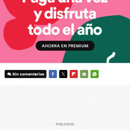
Sin comentarios
FACEBOOK
TWITTER
FLIPBOARD
E-
WHATSAPP
MAIL