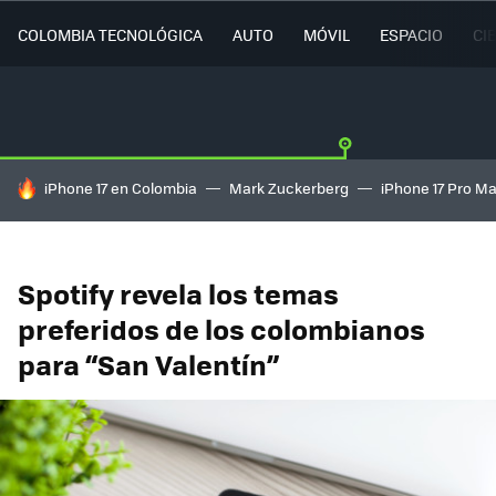
COLOMBIA TECNOLÓGICA
AUTO
MÓVIL
ESPACIO
CI
HOY SE HABLA DE
iPhone 17 en Colombia
Mark Zuckerberg
iPhone 17 Pro M
Spotify revela los temas
preferidos de los colombianos
para “San Valentín”