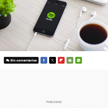
Sin comentarios
FACEBOOK
TWITTER
FLIPBOARD
E-
WHATSAPP
MAIL