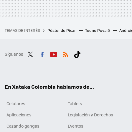
TEMAS DE INTERÉS
Póster de Pixar
Tecno Pova 5
Androi
Síguenos
Twit
Fac
You
RSS
Tikt
ter
ebo
tub
ok
ok
e
En Xataka Colombia hablamos de...
Celulares
Tablets
Aplicaciones
Legislación y Derechos
Cazando gangas
Eventos