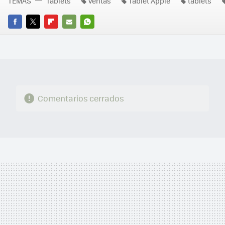
TEMAS
Tablets
ventas
Tablet Apple
tablets
FACEBOOK
TWITTER
FLIPBOARD
E-
WHATSAPP
MAIL
Comentarios cerrados