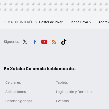
TEMAS DE INTERÉS
Póster de Pixar
Tecno Pova 5
Androi
Síguenos
Twit
Fac
You
RSS
Tikt
ter
ebo
tub
ok
ok
e
En Xataka Colombia hablamos de...
Celulares
Tablets
Aplicaciones
Legislación y Derechos
Cazando gangas
Eventos