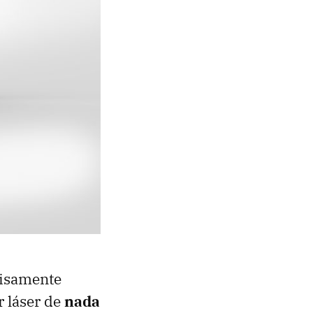
cisamente
r láser de
nada