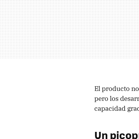
El producto no
pero los desar
capacidad gra
Un picop