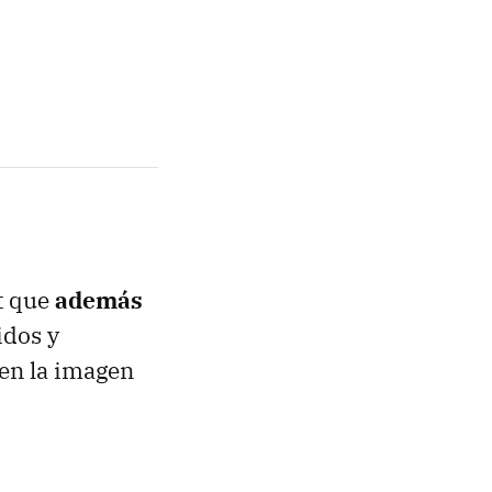
t que
además
idos y
 en la imagen