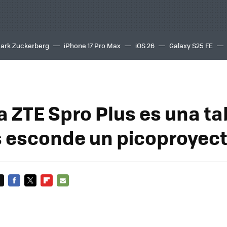
ark Zuckerberg
iPhone 17 Pro Max
iOS 26
Galaxy S25 FE
8K
a ZTE Spro Plus es una ta
esconde un picoproyect
FACEBOOK
TWITTER
FLIPBOARD
E-
MAIL