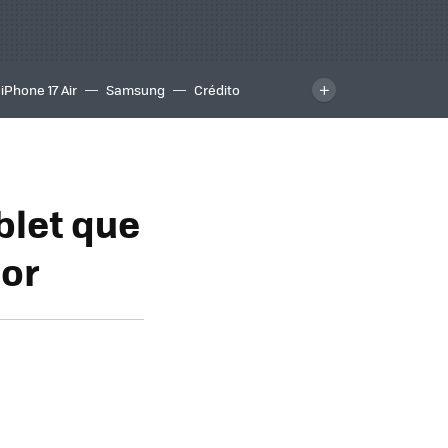
iPhone 17 Air
Samsung
Crédito
blet que
or