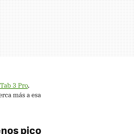
Tab 3 Pro
,
erca más a esa
enos pico