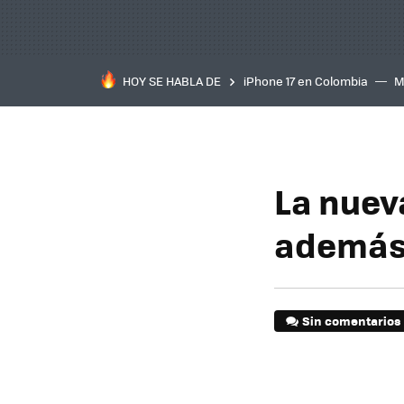
HOY SE HABLA DE
iPhone 17 en Colombia
M
inteligente
IA
TCL C
La nuev
además 
Sin comentarios