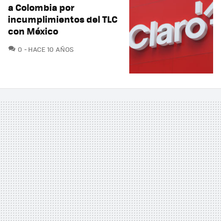
a Colombia por
incumplimientos del TLC
con México
COMENTARIOS
0
HACE 10 AÑOS