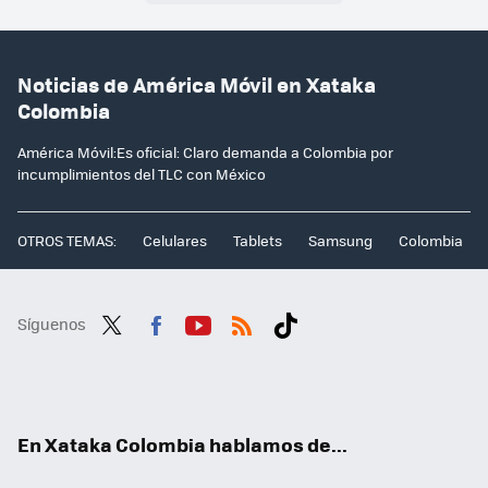
Noticias de América Móvil en Xataka
Colombia
América Móvil:Es oficial: Claro demanda a Colombia por
incumplimientos del TLC con México
OTROS TEMAS:
Celulares
Tablets
Samsung
Colombia
Síguenos
Twit
Fac
You
RSS
Tikt
ter
ebo
tub
ok
ok
e
En Xataka Colombia hablamos de...