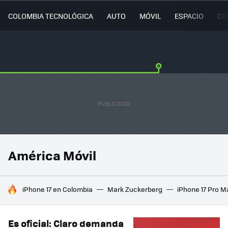
COLOMBIA TECNOLÓGICA
AUTO
MÓVIL
ESPACIO
CI
América Móvil
HOY SE HABLA DE
iPhone 17 en Colombia
Mark Zuckerberg
iPhone 17 Pro M
Es oficial: Claro demanda