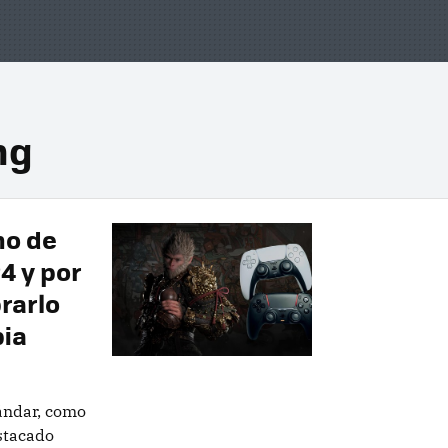
ng
no de
4 y por
rarlo
ia
tándar, como
estacado