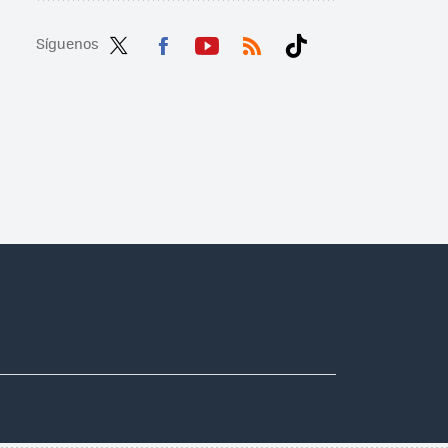
Síguenos
Twit
Fac
You
RSS
Tikt
ter
ebo
tub
ok
ok
e