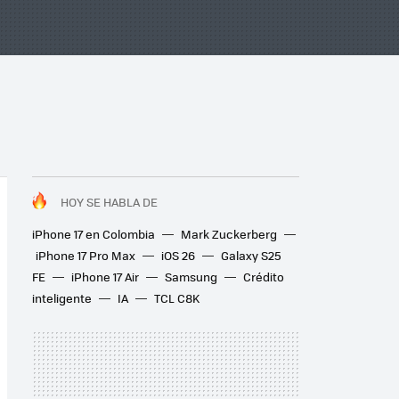
HOY SE HABLA DE
iPhone 17 en Colombia
Mark Zuckerberg
iPhone 17 Pro Max
iOS 26
Galaxy S25
FE
iPhone 17 Air
Samsung
Crédito
inteligente
IA
TCL C8K