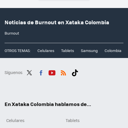
Noticias de Burnout en Xataka Colombia
Burnout
OTROS TEMAS:
Celulares
Tablets
Samsung
Colombia
Síguenos
Twit
Fac
You
RSS
Tikt
ter
ebo
tub
ok
ok
e
En Xataka Colombia hablamos de...
Celulares
Tablets