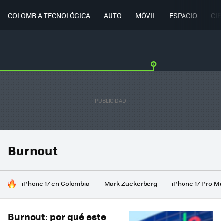
COLOMBIA TECNOLÓGICA
AUTO
MÓVIL
ESPACIO
CI
Burnout
HOY SE HABLA DE
iPhone 17 en Colombia
Mark Zuckerberg
iPhone 17 Pro M
Burnout: por qué este