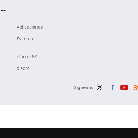
..
Aplicaciones
Eventos
iPhone 6S
Xiaomi
Síguenos
Twit
Fac
You
R
ter
ebo
tub
ok
e