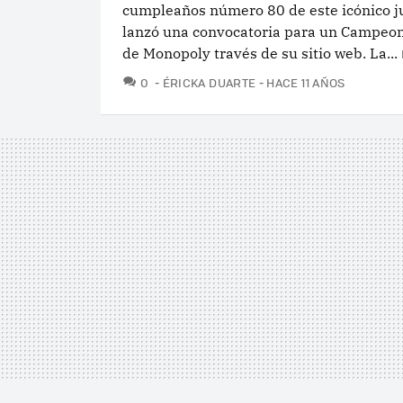
cumpleaños número 80 de este icónico j
lanzó una convocatoria para un Campeo
de Monopoly través de su sitio web. La...
COMENTARIOS
0
ÉRICKA DUARTE
HACE 11 AÑOS