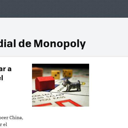
ial de Monopoly
ar a
l
ocer China,
r el