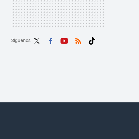
Síguenos
Twit
Fac
You
RSS
Tikt
ter
ebo
tub
ok
ok
e