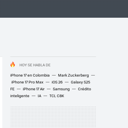
HOY SE HABLA DE
iPhone 17 en Colombia
Mark Zuckerberg
iPhone 17 Pro Max
iOS 26
Galaxy S25
FE
iPhone 17 Air
Samsung
Crédito
inteligente
IA
TCL C8K