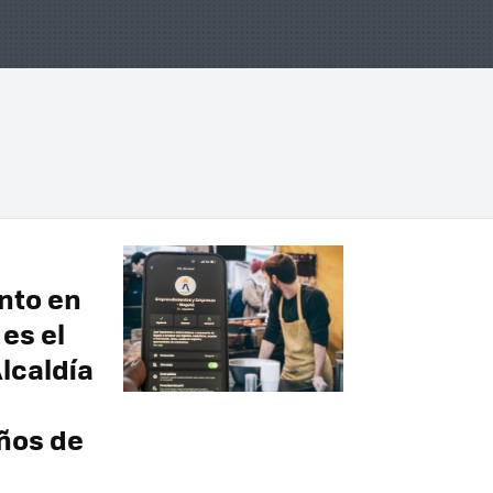
nto en
es el
Alcaldía
ños de