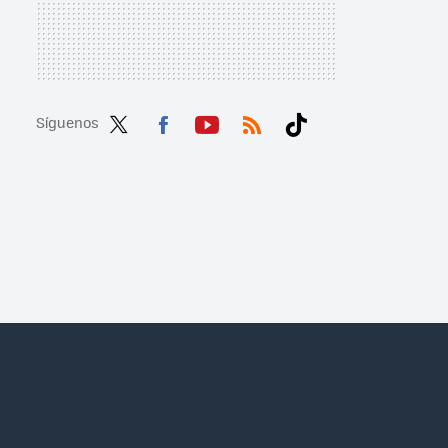
Síguenos
Twit
Fac
You
RSS
Tikt
ter
ebo
tub
ok
ok
e