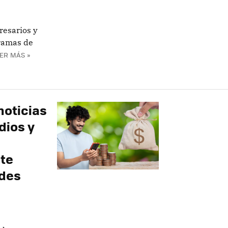
resarios y
ramas de
ER MÁS »
noticias
dios y
ste
edes