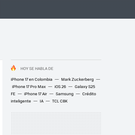
HOY SE HABLA DE
iPhone 17 en Colombia
Mark Zuckerberg
iPhone 17 Pro Max
iOS 26
Galaxy S25
FE
iPhone 17 Air
Samsung
Crédito
inteligente
IA
TCL C8K